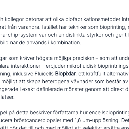
.
h kollegor betonar att olika biofabrikationsmetoder int
at från varandra. Istället har tekniker som bioprinting,
a-chip-system var och en distinkta styrkor och ger t
bild när de används i kombination.
ngar som kräver högsta möjliga precision – som att un
ulära interaktioner – erbjuder mikrofluidisk bioprintnin
ing, inklusive Fluicells
Biopixlar
, ett kraftfullt alternat
t möjligt att skapa heterogena vävnader som består av 
angerade i exakt definierade mönster genom att direkt 
latser.
el på detta beskriver författarna hur encellsbioprinti
ducera bröstcancerbiopsier med 1,6 μm-upplösning. De
ätt gör det till och med möjligt att selektivt ersätta ens