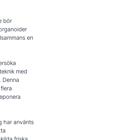
e bör
 organoider
illsammans en
dersöka
gsteknik med
iv. Denna
flera
deponera
ng har använts
tta
kilda friska