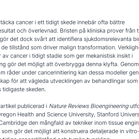
täcka cancer i ett tidigt skede innebär ofta bättre
sultat och överlevnad. Bristen på kliniska prover från 
r gör det dock svårt att identifiera sjukdomsrelevanta b
 de tillstånd som driver malign transformation. Verklig
 av cancer i tidigt stadie som ger mekanistisk insikt i
ng gör det möjligt att överbrygga denna klyfta. Genom
som råder under cancerinitiering kan dessa modeller ge
skap för att vägleda utvecklingen av behandlingar som 
s tidigaste skeden.
artikel publicerad i
Nature Reviews Bioengineering
utf
Oregon Health and Science University, Stanford Univer
 Cambridge den mångfald av tekniker inom tissue engi
 som gör det möjligt att konstruera detaljerade in vitr