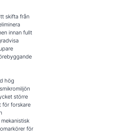
t skifta från
liminera
nen innan fullt
gradvisa
jupare
 förebyggande
ed hög
dsmikromiljön
cket större
t för forskare
ch
 mekanistisk
biomarkörer för