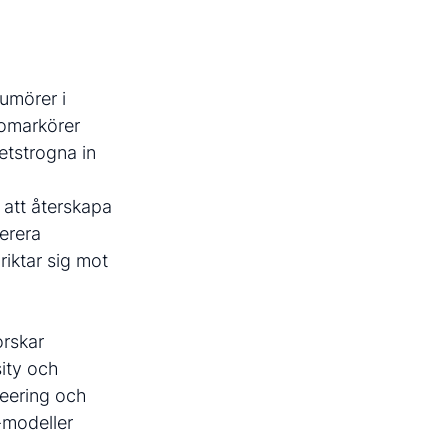
tumörer i
iomarkörer
hetstrogna in
 att återskapa
nerera
riktar sig mot
orskar
sity och
neering och
o-modeller