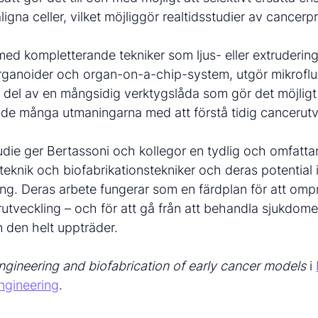
igna celler, vilket möjliggör realtidsstudier av cancerp
ed kompletterande tekniker som ljus- eller extruderi
organoider och organ-on-a-chip-system, utgör mikroflu
n del av en mångsidig verktygslåda som gör det möjligt 
d de många utmaningarna med att förstå tidig cancerutv
die ger Bertassoni och kollegor en tydlig och omfatta
eknik och biofabrikationstekniker och deras potential 
ng. Deras arbete fungerar som en färdplan för att omp
utveckling – och för att gå från att behandla sjukdomen
 den helt uppträder.
ngineering and biofabrication of early cancer models
i
ngineering
.