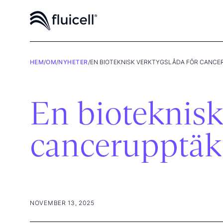
HEM
/
OM
/
NYHETER
/
EN BIOTEKNISK VERKTYGSLÅDA FÖR CANCE
En bioteknisk
cancerupptäk
NOVEMBER 13, 2025