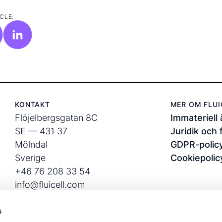
CLE:
KONTAKT
MER OM FLUI
Flöjelbergsgatan 8C
Immateriell
SE — 431 37
Juridik och 
Mölndal
GDPR-polic
Sverige
Cookiepolic
+46 76 208 33 54
info@fluicell.com
s