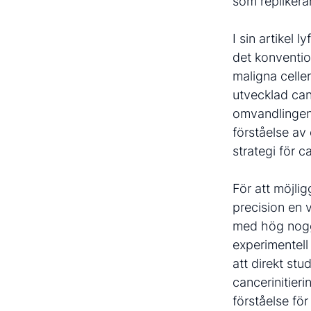
som replikera
I sin artikel 
det konventio
maligna celler
utvecklad can
omvandlingen 
förståelse av
strategi för 
För att möjli
precision en 
med hög nogg
experimentell 
att direkt st
cancerinitier
förståelse för