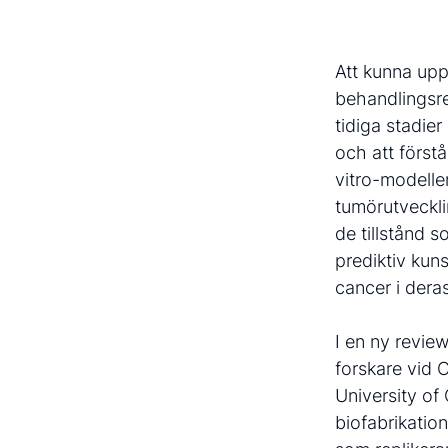
Att kunna upp
behandlingsre
tidiga stadie
och att förstå
vitro-modeller
tumörutveckli
de tillstånd 
prediktiv kun
cancer i dera
I en ny review
forskare vid 
University of
biofabrikation