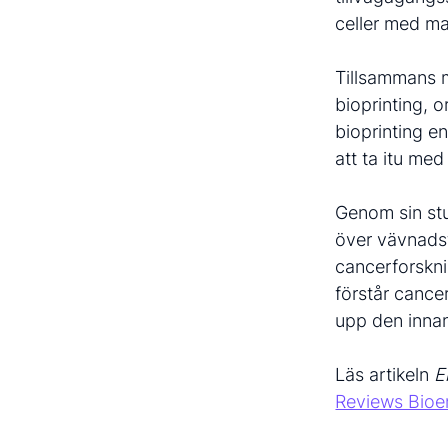
celler med mal
Tillsammans m
bioprinting, 
bioprinting e
att ta itu me
Genom sin stu
över vävnadst
cancerforskni
förstår cancer
upp den innan
Läs artikeln
E
Reviews Bioe