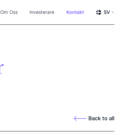
Om Oss
Investerare
Kontakt
SV
r & Evenemang
Pressmeddelanden
ENGLISH
SVENSKA
kap & Rådgivare
Rapporter
Finansiell kalender
Finansiella dokument
Ledning och styrelse
Aktien
r
Årsstämma 2026
Back to all