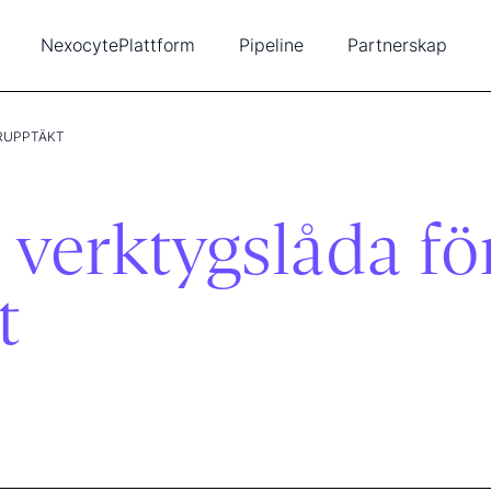
Nexocyte
Plattform
Pipeline
Partnerskap
Biopixlar
Diabetes
Ambusol
Nyhete
Encellsverktyg
Cancer
Ledars
RUPPTÄKT
Publikationer
Hjärtsjukdom
Team
Patent
Kontakt
 verktygslåda fö
t