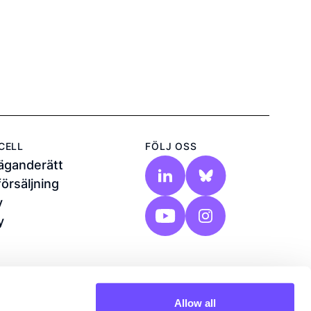
CELL
FÖLJ OSS
 äganderätt
försäljning
y
y
Allow all