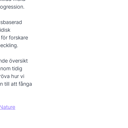
rogression.
ngsbaserad
idisk
för forskare
eckling.
nde översikt
inom tidig
röva hur vi
 till att fånga
Nature