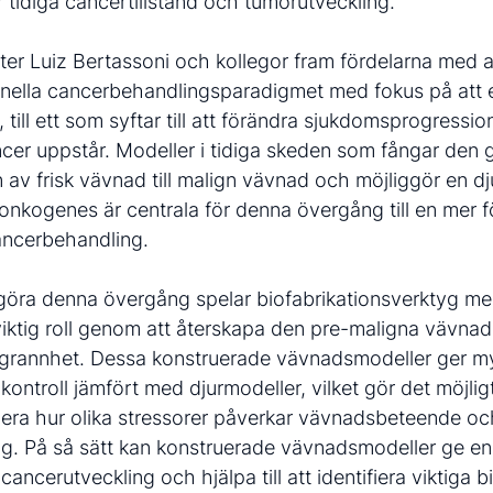
r tidiga cancertillstånd och tumörutveckling.
lyfter Luiz Bertassoni och kollegor fram fördelarna med at
nella cancerbehandlingsparadigmet med fokus på att e
, till ett som syftar till att förändra sjukdomsprogressio
cer uppstår. Modeller i tidiga skeden som fångar den 
av frisk vävnad till malign vävnad och möjliggör en d
 onkogenes är centrala för denna övergång till en mer
cancerbehandling.
ggöra denna övergång spelar biofabrikationsverktyg m
viktig roll genom att återskapa den pre-maligna vävna
rannhet. Dessa konstruerade vävnadsmodeller ger my
kontroll jämfört med djurmodeller, vilket gör det möjlig
udera hur olika stressorer påverkar vävnadsbeteende o
ing. På så sätt kan konstruerade vävnadsmodeller ge en
 cancerutveckling och hjälpa till att identifiera viktiga 