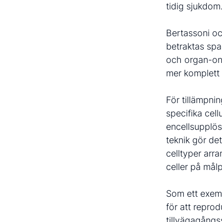
tidig sjukdom
Bertassoni oc
betraktas spar
och organ-on-
mer komplett 
För tillämpni
specifika cell
encellsupplösn
teknik gör de
celltyper arr
celler på målp
Som ett exemp
för att repro
tillvägagångss