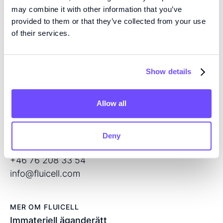
may combine it with other information that you’ve
KOMPETENS
provided to them or that they’ve collected from your use
Vi är pionjärer inom vävnadsteknik med hög precision
of their services.
och mikrofluidik med öppen volym, och utvecklar
nästa generations produkter för regenerativ medicin
Show details
och läkemedelsscreening.
Allow all
KONTAKT
Flöjelbergsgatan 8C
SE — 431 37 Mölndal
Deny
Sverige
+46 76 208 33 54
info@fluicell.com
MER OM FLUICELL
Immateriell äganderätt