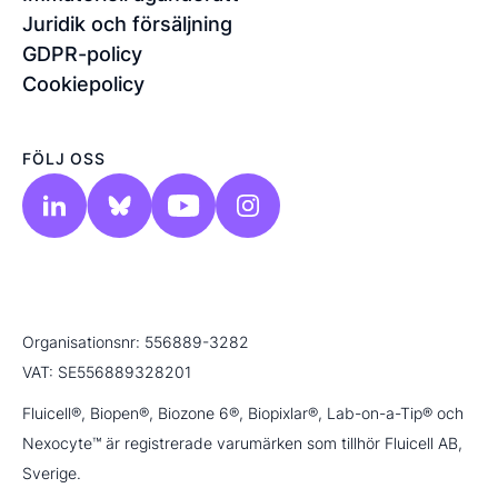
Juridik och försäljning
GDPR-policy
Cookiepolicy
FÖLJ OSS
Organisationsnr: 556889-3282
VAT: SE556889328201
Fluicell®, Biopen®, Biozone 6®, Biopixlar®, Lab-on-a-Tip® och
Nexocyte™ är registrerade varumärken som tillhör Fluicell AB,
Sverige.