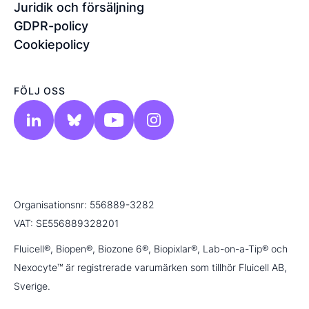
Juridik och försäljning
GDPR-policy
Cookiepolicy
FÖLJ OSS
Organisationsnr: 556889-3282
VAT: SE556889328201
Fluicell®, Biopen®, Biozone 6®, Biopixlar®, Lab-on-a-Tip® och
Nexocyte™ är registrerade varumärken som tillhör Fluicell AB,
Sverige.