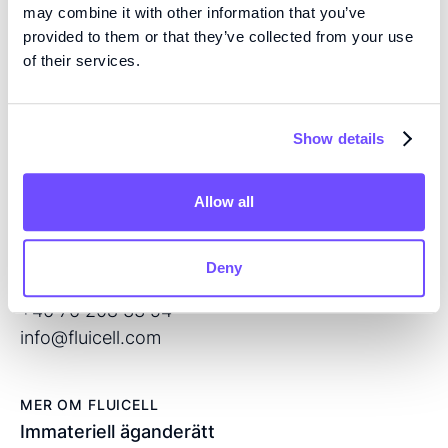
may combine it with other information that you’ve
KOMPETENS
provided to them or that they’ve collected from your use
Vi är pionjärer inom vävnadsteknik med hög precision
of their services.
och mikrofluidik med öppen volym, och utvecklar
nästa generations produkter för regenerativ medicin
och läkemedelsscreening.
Show details
Allow all
KONTAKT
Flöjelbergsgatan 8C
SE — 431 37 Mölndal
Deny
Sverige
+46 76 208 33 54
info@fluicell.com
MER OM FLUICELL
Immateriell äganderätt