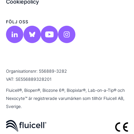
Cookiepolicy
FÖLJ OSS
Organisationsnr: 556889-3282
VAT: SE556889328201
Fluicell®, Biopen®, Biozone 6®, Biopixlar®, Lab-on-a-Tip® och
Nexocyte™ är registrerade varumärken som tillhör Fluicell AB,
Sverige.