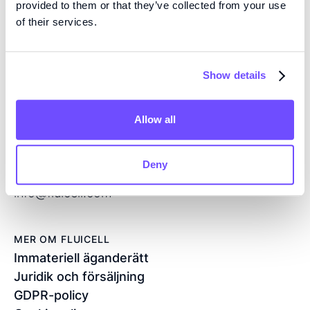
provided to them or that they’ve collected from your use
och mikrofluidik med öppen volym, och utvecklar
of their services.
nästa generations produkter för regenerativ medicin
och läkemedelsscreening.
Show details
KONTAKT
Flöjelbergsgatan 8C
Allow all
SE — 431 37 Mölndal
Sverige
Deny
+46 76 208 33 54
info@fluicell.com
MER OM FLUICELL
Immateriell äganderätt
Juridik och försäljning
GDPR-policy