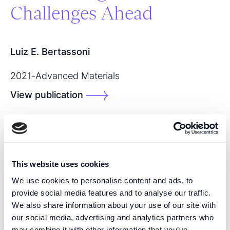
Challenges Ahead
Luiz E. Bertassoni
2021
-
Advanced Materials
View publication
SHARE THIS PUBLICATION:
This website uses cookies
We use cookies to personalise content and ads, to
provide social media features and to analyse our traffic.
We also share information about your use of our site with
our social media, advertising and analytics partners who
may combine it with other information that you’ve