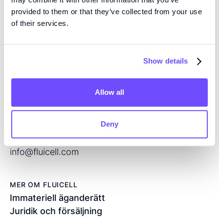
KOMPETENS
provided to them or that they’ve collected from your use
Vi är pionjärer inom vävnadsteknik med hög precision
of their services.
och mikrofluidik med öppen volym, och utvecklar
nästa generations produkter för regenerativ medicin
och läkemedelsscreening.
Show details
KONTAKT
Allow all
Flöjelbergsgatan 8C
SE — 431 37 Mölndal
Deny
Sverige
+46 76 208 33 54
info@fluicell.com
MER OM FLUICELL
Immateriell äganderätt
Juridik och försäljning