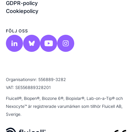
GDPR-policy
Cookiepolicy
FÖLJ OSS
Organisationsnr: 556889-3282
VAT: SE556889328201
Fluicell®, Biopen®, Biozone 6®, Biopixlar®, Lab-on-a-Tip® och
Nexocyte™ är registrerade varumärken som tillhör Fluicell AB,
Sverige.