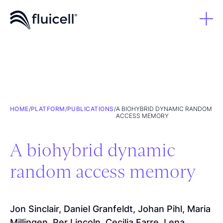
HOME
/
PLATFORM
/
PUBLICATIONS
/
A BIOHYBRID DYNAMIC RANDOM
ACCESS MEMORY
A biohybrid dynamic
random access memory
Jon Sinclair, Daniel Granfeldt, Johan Pihl, Maria
Millingen, Per Lincoln, Cecilia Farre, Lena