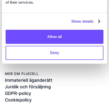
nästa generations produkter för regenerativ medicin
of their services.
och läkemedelsscreening.
Show details
KONTAKT
Flöjelbergsgatan 8C
Allow all
SE — 431 37 Mölndal
Sverige
+46 76 208 33 54
Deny
info@fluicell.com
MER OM FLUICELL
Immateriell äganderätt
Juridik och försäljning
GDPR-policy
Cookiepolicy