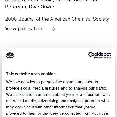
Peterson, Owe Orwar
2006
-
Journal of the American Chemical Society
View publication
SHARE THIS PUBLICATION:
This website uses cookies
We use cookies to personalise content and ads, to
provide social media features and to analyse our traffic.
We also share information about your use of our site with
KOMPETENS
our social media, advertising and analytics partners who
Vi är pionjärer inom vävnadsteknik med hög precision
may combine it with other information that you’ve
och mikrofluidik med öppen volym, och utvecklar
provided to them or that they’ve collected from your use