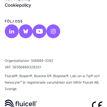
Cookiepolicy
FÖLJ OSS
Organisationsnr: 556889-3282
VAT: SE556889328201
Fluicell®, Biopen®, Biozone 6®, Biopixlar®, Lab-on-a-Tip® och
Nexocyte™ är registrerade varumärken som tillhör Fluicell AB,
Sverige.