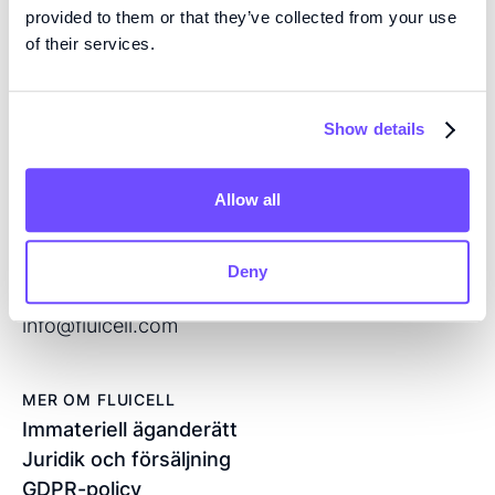
Vi är pionjärer inom vävnadsteknik med hög precision
provided to them or that they’ve collected from your use
och mikrofluidik med öppen volym, och utvecklar
of their services.
nästa generations produkter för regenerativ medicin
och läkemedelsscreening.
Show details
KONTAKT
Allow all
Flöjelbergsgatan 8C
SE — 431 37 Mölndal
Sverige
Deny
+46 76 208 33 54
info@fluicell.com
MER OM FLUICELL
Immateriell äganderätt
Juridik och försäljning
GDPR-policy