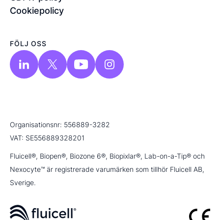
Cookiepolicy
FÖLJ OSS
Organisationsnr: 556889-3282
VAT: SE556889328201
Fluicell®, Biopen®, Biozone 6®, Biopixlar®, Lab-on-a-Tip® och
Nexocyte™ är registrerade varumärken som tillhör Fluicell AB,
Sverige.