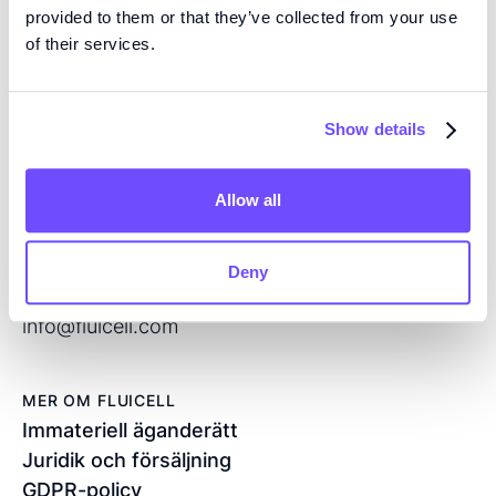
Vi är pionjärer inom vävnadsteknik med hög precision
provided to them or that they’ve collected from your use
och mikrofluidik med öppen volym, och utvecklar
of their services.
nästa generations produkter för regenerativ medicin
och läkemedelsscreening.
Show details
KONTAKT
Allow all
Flöjelbergsgatan 8C
SE — 431 37 Mölndal
Sverige
Deny
+46 76 208 33 54
info@fluicell.com
MER OM FLUICELL
Immateriell äganderätt
Juridik och försäljning
GDPR-policy