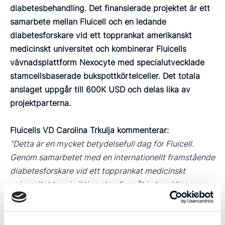
diabetesbehandling. Det finansierade projektet är ett
samarbete mellan Fluicell och en ledande
diabetesforskare vid ett topprankat amerikanskt
medicinskt universitet och kombinerar Fluicells
vävnadsplattform Nexocyte med specialutvecklade
stamcellsbaserade bukspottkörtelceller. Det totala
anslaget uppgår till 600K USD och delas lika av
projektparterna.
Fluicells VD Carolina Trkulja kommenterar:
"Detta är en mycket betydelsefull dag för Fluicell.
Genom samarbetet med en internationellt framstående
diabetesforskare vid ett topprankat medicinskt
universitet tar vi viktiga steg framåt i utvecklingen av
vårt diabetesprogram. Att samarbetet dessutom
stöttas av den världsledande organisationen
Breakthrough T1D är särskilt glädjande och en stark