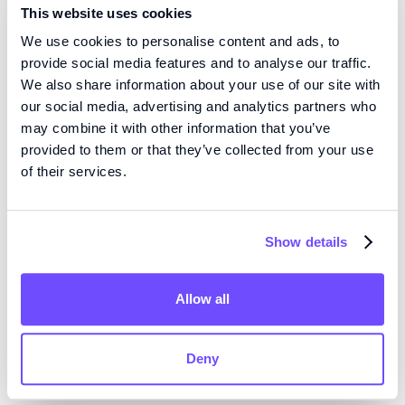
This website uses cookies
bekräftelse på potentialen i Fluicells plattformsteknik.
We use cookies to personalise content and ads, to
Fluicells målsättning är att skapa banbrytande nya
provide social media features and to analyse our traffic.
behandlingslösningar för typ 1-diabetes och genom
We also share information about your use of our site with
detta samarbete tar vi viktiga steg mot det målet.”
our social media, advertising and analytics partners who
may combine it with other information that you’ve
Om Breakthrough T1D
provided to them or that they’ve collected from your use
Som den ledande globala forsknings- och
of their services.
påverkansorganisationen för typ 1-diabetes hjälper
Breakthrough T1D till att göra vardagen med typ 1-
Show details
diabetes bättre samtidigt som de strävar efter
botemedel. De gör detta genom att investera i den
mest lovande forskningen, förespråka framsteg
Allow all
genom att arbeta med myndigheter för att ta itu med
frågor som påverkar T1D-samhället och hjälpa till att
Deny
utbilda och stärka individer som står inför detta
tillstånd. För mer information, besök