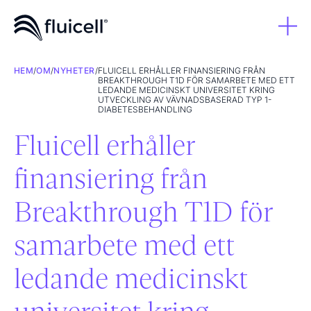
HEM
/
OM
/
NYHETER
/
FLUICELL ERHÅLLER FINANSIERING FRÅN
BREAKTHROUGH T1D FÖR SAMARBETE MED ETT
LEDANDE MEDICINSKT UNIVERSITET KRING
UTVECKLING AV VÄVNADSBASERAD TYP 1-
DIABETESBEHANDLING
Fluicell erhåller
finansiering från
Breakthrough T1D för
samarbete med ett
ledande medicinskt