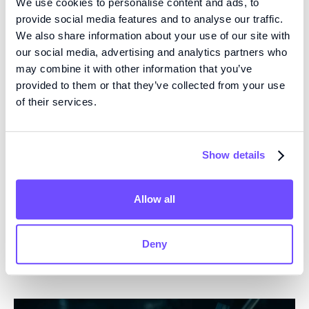
We use cookies to personalise content and ads, to
provide social media features and to analyse our traffic.
We also share information about your use of our site with
our social media, advertising and analytics partners who
may combine it with other information that you’ve
provided to them or that they’ve collected from your use
of their services.
PIPELINE
Show details
Vår pipeline består av produkter baserade på vår
vävnadsproduktionsplattform, inklusive
vävnadsbaserad terapi för typ 1-diabetesbehandling,
Allow all
och modeller för screening av hjärttoxicitet och
njursjukdom.
Deny
Läs mer